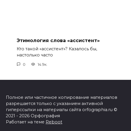
Этимология слова «ассистент»
Кто такой «ассистент»? Казалось бы,
настолько часто
0
14.9к.
Полное или частичное копирование материалов
разрешается только с указанием активной
гиперссылки на материалы сайта orfographia.ru ©
2021 - 2026 Орфография
Работает на теме
Reboot