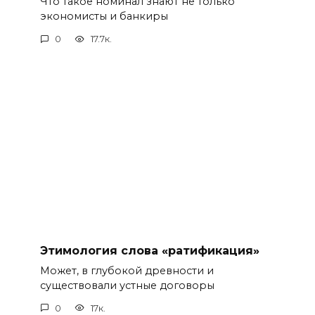
Что такое номинал знают не только
экономисты и банкиры
0
17.7к.
Этимология слова «ратификация»
Может, в глубокой древности и
существовали устные договоры
0
17к.