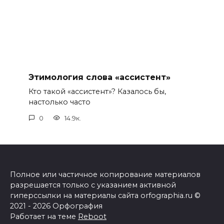
Этимология слова «ассистент»
Кто такой «ассистент»? Казалось бы,
настолько часто
0
14.9к.
Полное или частичное копирование материалов
разрешается только с указанием активной
гиперссылки на материалы сайта orfographia.ru ©
2021 - 2026 Орфография
Работает на теме
Reboot