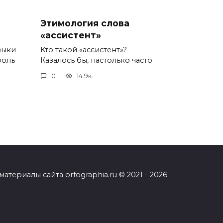
Этимология слова
«ассистент»
зыки
Кто такой «ассистент»?
роль
Казалось бы, настолько часто
0
14.9к.
ериалы сайта orfographia.ru © 2021 - 2026