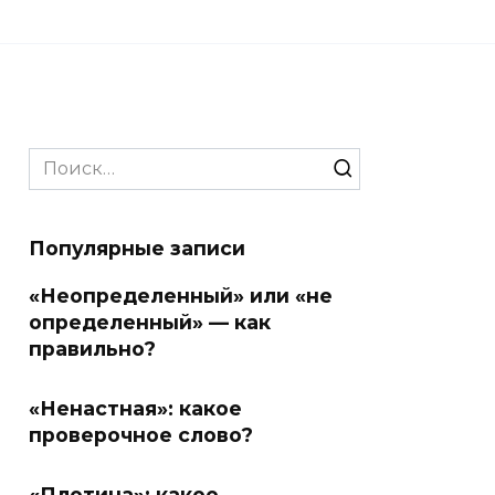
Search
for:
Популярные записи
«Неопределенный» или «не
определенный» — как
правильно?
«Ненастная»: какое
проверочное слово?
«Плотина»: какое