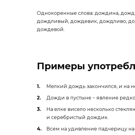
Однокоренные слова: дождина, дожд
дождливый, дождевик, дождливо, до
дождевой.
Примеры употреб
Мелкий дождь закончился, и на н
Дожди в пустыне − явление редко
На елке висело несколько стекл
и серебристый дождик.
Всем на удивление падчерицу на