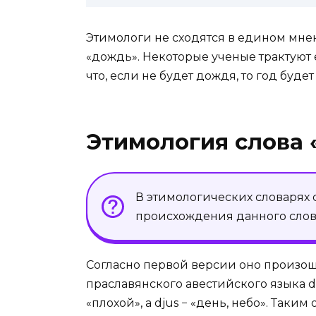
Этимологи не сходятся в едином мн
«дождь». Некоторые ученые трактуют е
что, если не будет дождя, то год буде
Этимология слова
В этимологических словарях 
происхождения данного слов
Согласно первой версии оно произош
праславянского авестийского языка d
«плохой», а djus − «день, небо». Таки