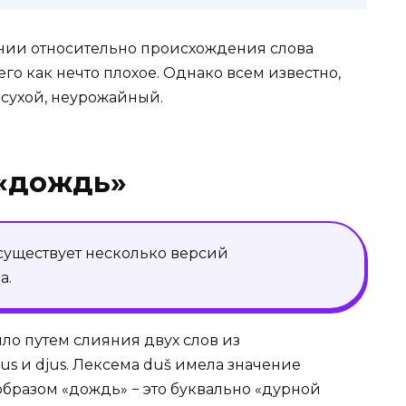
ении относительно происхождения слова
го как нечто плохое. Однако всем известно,
т сухой, неурожайный.
 «дождь»
существует несколько версий
а.
ло путем слияния двух слов из
us и djus. Лексема duš имела значение
м образом «дождь» − это буквально «дурной