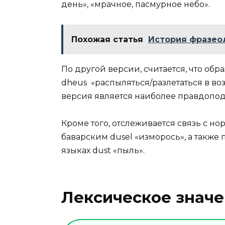
день», «мрачное, пасмурное небо».
Похожая статья
История фразеол
По другой версии, считается, что об
dheus «распыляться/разлетаться в во
версия является наиболее правдопо
Кроме того, отслеживается связь с но
баварским dusel «изморось», а такж
языках dust «пыль».
Лексическое знач