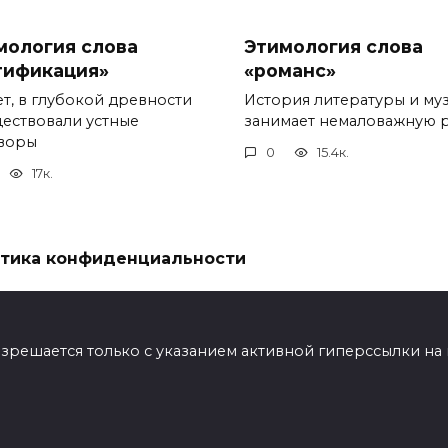
мология слова
Этимология слова
тификация»
«романс»
т, в глубокой древности
История литературы и му
ществовали устные
занимает немаловажную 
воры
0
15.4к.
17к.
тика конфиденциальности
ешается только с указанием активной гиперссылки на мат