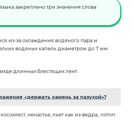
 языка закреплено три значения слова
ся из-за охлаждения водяного пара и
елких водяных капель диаметром до 7 мм.
виде длинных блестящих лент.
ражение «держать камень за пазухой»?
осохлест, ненастье, льет как из ведра., потоп.