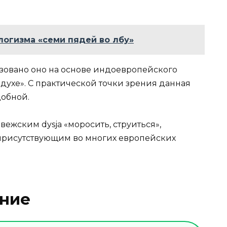
огизма «семи пядей во лбу»
разовано оно на основе индоевропейского
здухе». С практической точки зрения данная
добной.
рвежским dysja «моросить, струиться»,
е присутствующим во многих европейских
ение