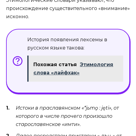
Этимологические словари указывают, что
происхождение существительного «внимание»
исконно.
История появления лексемы в
русском языке такова:
Похожая статья
Этимология
слова «лайфхак»
Истоки
в праславянском «*jьmǫ : jęti», от
которого в числе прочего произошло
старославянское «имѣти».
Далее посредством приставки «-вън-» от