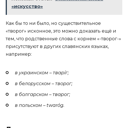
«искусство»
Как бы то ни было, но существительное
«творог» исконное, это можно доказать ещё и
тем, что родственные слова с корнем «-творог-»
присутствуют в других славянских языках,
например:
в
украинском – тварíг;
в
белорусском – творог;
в
болгарском – тварог;
в польском –
twaróg.