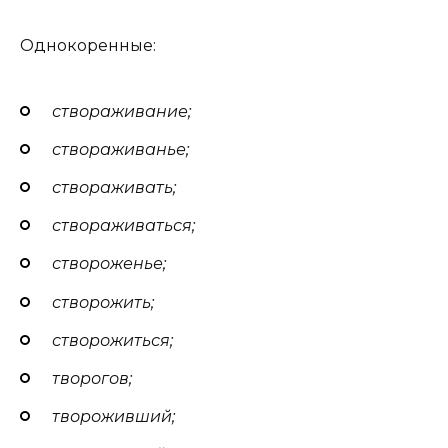
Однокоренные:
створаживание;
створаживанье;
створаживать;
створаживаться;
створоженье;
створожить;
створожиться;
творогов;
твороживший;