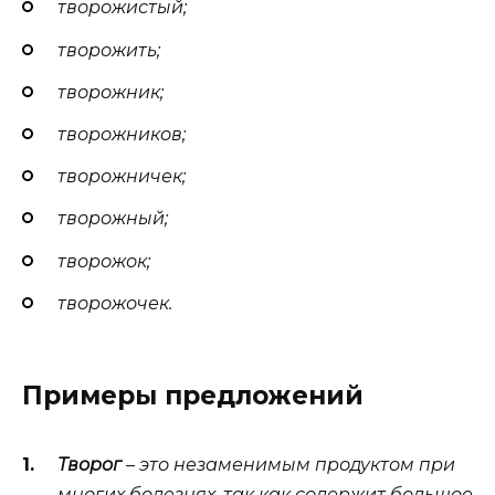
творожистый;
творожить;
творожник;
творожников;
творожничек;
творожный;
творожок;
творожочек.
Примеры предложений
Творог
– это незаменимым
продуктом
при
многих болезнях, так как содержит большое