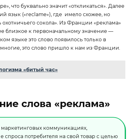
е», что буквально значит «откликаться». Далее
й язык («reclame»), где имело схожее, но
 охотничьего сокола». Из Франции «реклама»
лее близкое к первоначальному значение —
ком языке это слово появилось только в
 многие, это слово пришло к нам из Франции.
логизма «битый час»
ние слова «реклама»
в маркетинговых коммуникациях,
 спроса потребителя на свой товар с целью