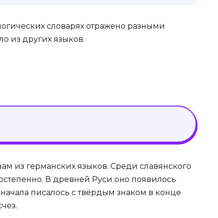
логических словарях отражено разными
о из других языков.
ам из германских языков. Среди славянского
остепенно. В древней Руси оно появилось
сначала писалось с твёрдым знаком в конце
чез.