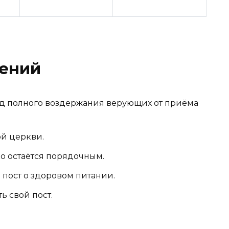
ений
од полного воздержания верующих от приёма
ой церкви.
ко остаётся порядочным.
пост о здоровом питании.
ь свой пост.