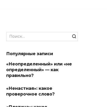
Search
for:
Популярные записи
«Неопределенный» или «не
определенный» — как
правильно?
«Ненастная»: какое
проверочное слово?
«Плотина»: какое