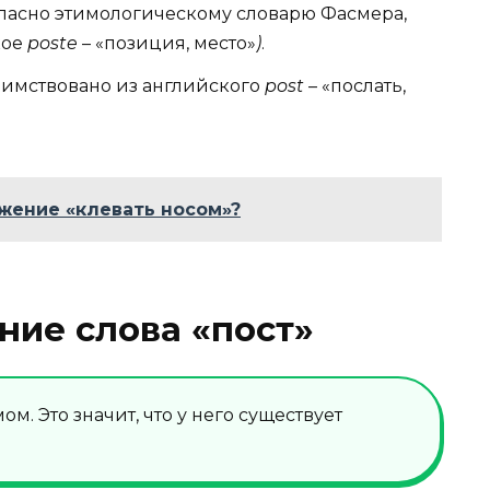
гласно этимологическому словарю Фасмера,
кое
poste
– «позиция, место»
)
.
заимствовано из английского
post
– «послать,
жение «клевать носом»?
ние слова «пост»
м. Это значит, что у него существует