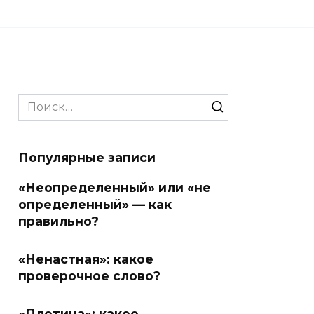
Search
for:
Популярные записи
«Неопределенный» или «не
определенный» — как
правильно?
«Ненастная»: какое
проверочное слово?
«Плотина»: какое