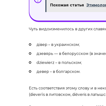
Похожая статья
Этимолог
Чуть видоизменилось в других славян
дiвер – в украинском;
дзевярь — в белорусском (в значе
dziewierz – в польском;
девер – в болгарском.
Есть соответствия этому слову и в н
(dieverìs в литовском, diẽveris в латышс