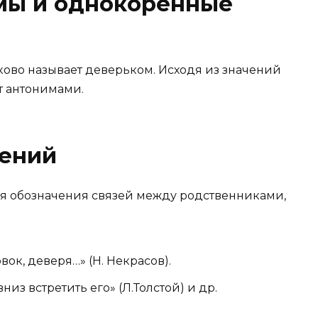
мы и однокоренные
ково называет деверьком. Исходя из значений
ют антонимами.
ений
ля обозначения связей между родственниками,
вок, деверя…» (Н. Некрасов).
низ встретить его» (Л.Толстой) и др.