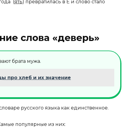
да Ѣ (
ять
) превратилась в Е и слово стало
ние слова «деверь»
вают брата мужа.
ы про хлеб и их значение
 словаре русского языка как единственное.
Самые популярные из них: