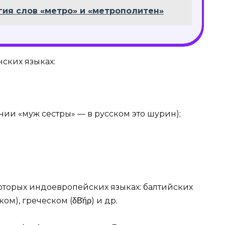
ия слов «метро» и «метрополитен»
ских языках:
нии «муж сестры» — в русском это шурин);
екоторых индоевропейских языках: балтийских
ком), греческом (δΒ̄ήρ) и др.