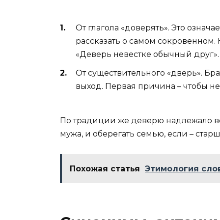
От глагола «доверять». Это означа
рассказать о самом сокровенном. 
«Деверь невестке обычный друг».
От существительного «дверь». Бра
выход. Первая причина – чтобы не
По традиции же деверю надлежало во
мужа, и оберегать семью, если – старш
Похожая статья
Этимология слов