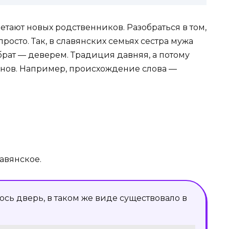
тают новых родственников. Разобраться в том,
просто. Так, в славянских семьях сестра мужа
 брат — деверем. Традиция давняя, а потому
инов. Например, происхождение слова —
авянское.
сь дѢверь, в таком же виде существовало в