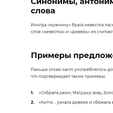
Синонимы, антони
слова
Иногда «мужчину» брата невестка лас
слов «невестка» и «деверь» их счита
Примеры предлож
Раньше слово часто употреблялось д
что подтверждают такие примеры:
«Собрала ужин, Матушку зову, Золо
«Китти… узнала деверя и сбежала в