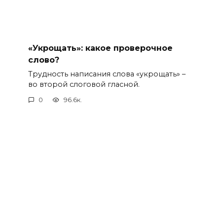
«Укрощать»: какое проверочное
слово?
Трудность написания слова «укрощать» –
во второй слоговой гласной.
0
96.6к.