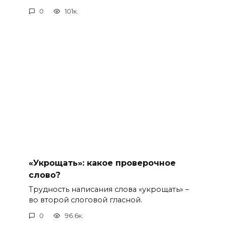
0
101к.
«Укрощать»: какое проверочное
слово?
Трудность написания слова «укрощать» –
во второй слоговой гласной.
0
96.6к.