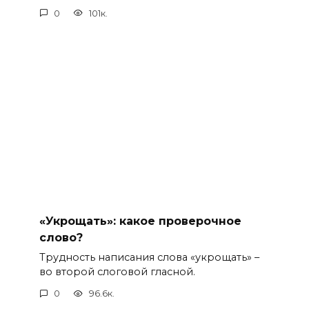
0
101к.
«Укрощать»: какое проверочное
слово?
Трудность написания слова «укрощать» –
во второй слоговой гласной.
0
96.6к.