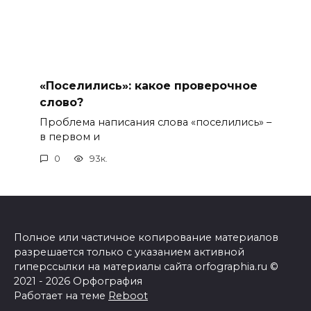
«Поселились»: какое проверочное
слово?
Проблема написания слова «поселились» –
в первом и
0
93к.
Полное или частичное копирование материалов
разрешается только с указанием активной
гиперссылки на материалы сайта orfographia.ru ©
2021 - 2026 Орфография
Работает на теме
Reboot