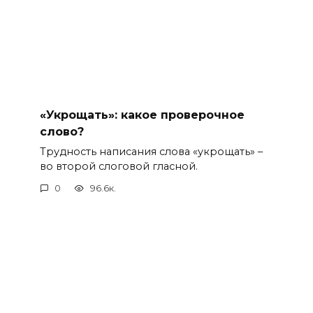
«Укрощать»: какое проверочное
слово?
Трудность написания слова «укрощать» –
во второй слоговой гласной.
0
96.6к.