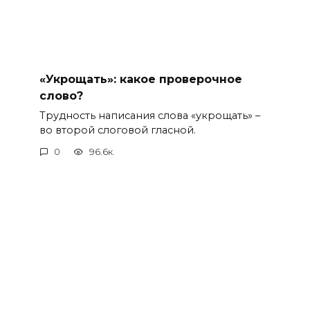
«Укрощать»: какое проверочное
слово?
Трудность написания слова «укрощать» –
во второй слоговой гласной.
0
96.6к.