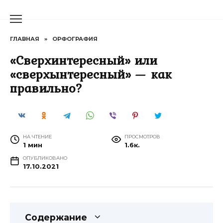
Перейти
к
содержанию
ГЛАВНАЯ
»
ОРФОГРАФИЯ
«Сверхинтересный» или
«сверхынтересный» — как
правильно?
НА ЧТЕНИЕ
ПРОСМОТРОВ
1 мин
1.6к.
ОПУБЛИКОВАНО
17.10.2021
Содержание