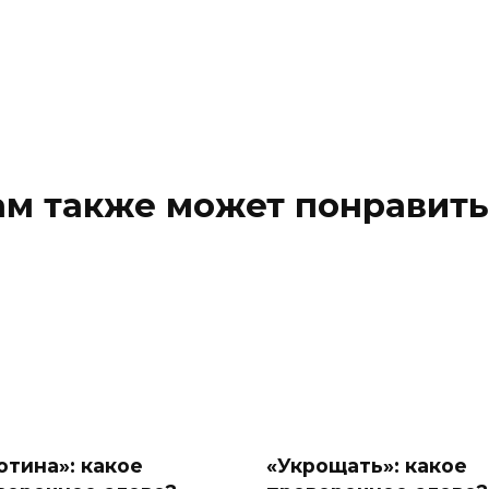
ам также может понравить
отина»: какое
«Укрощать»: какое