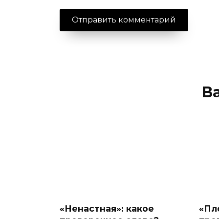
В
«Ненастная»: какое
«Пл