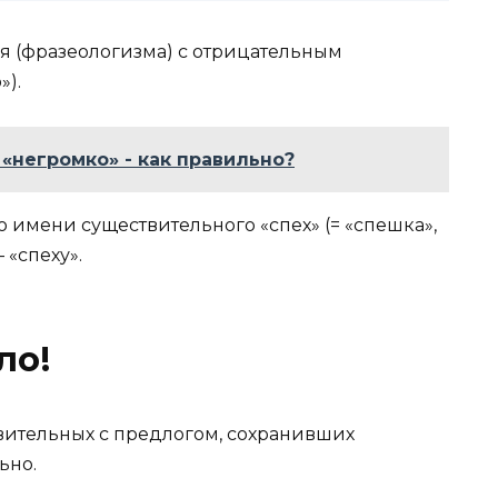
ия (фразеологизма) с отрицательным
»).
 «негромко» - как правильно?
о имени существительного «спех» (= «спешка»,
 «спеху».
ло!
вительных с предлогом, сохранивших
ьно.