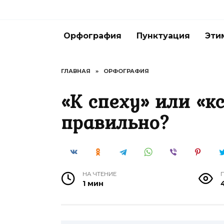
Перейти
к
содержанию
Орфография
Пунктуация
Эти
ГЛАВНАЯ
»
ОРФОГРАФИЯ
«К спеху» или «к
правильно?
НА ЧТЕНИЕ
1 мин