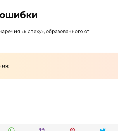
 ошибки
речия «к спеху», образованного от
ния: