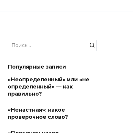
Search
for:
Популярные записи
«Неопределенный» или «не
определенный» — как
правильно?
«Ненастная»: какое
проверочное слово?
«Плотина»: какое