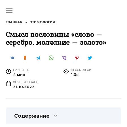
Перейти
к
содержанию
ГЛАВНАЯ
»
ЭТИМОЛОГИЯ
Смысл пословицы «слово –
серебро, молчание – золото»
НА ЧТЕНИЕ
ПРОСМОТРОВ
4 мин
1.3к.
ОПУБЛИКОВАНО
21.10.2022
Содержание