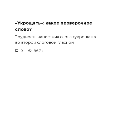
«Укрощать»: какое проверочное
слово?
Трудность написания слова «укрощать» –
во второй слоговой гласной.
0
96.7к.