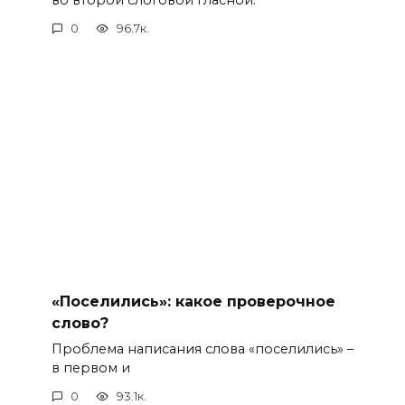
0
96.7к.
«Поселились»: какое проверочное
слово?
Проблема написания слова «поселились» –
в первом и
0
93.1к.