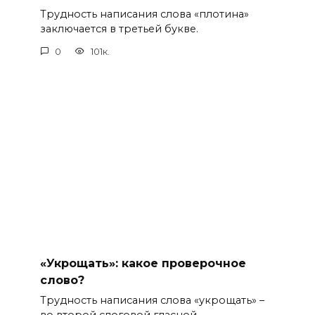
Трудность написания слова «плотина»
заключается в третьей букве.
0
101к.
«Укрощать»: какое проверочное
слово?
Трудность написания слова «укрощать» –
во второй слоговой гласной.