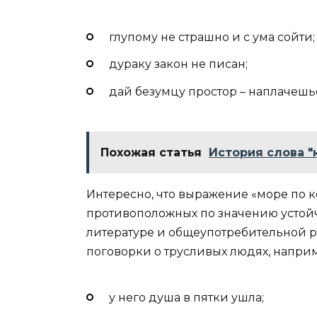
глупому не страшно и с ума сойти;
дураку закон не писан;
дай безумцу простор – наплачешь
Похожая статья
История слова "
Интересно, что выражение «море по 
противоположных по значению устой
литературе и общеупотребительной р
поговорки о трусливых людях, напри
у него душа в пятки ушла;