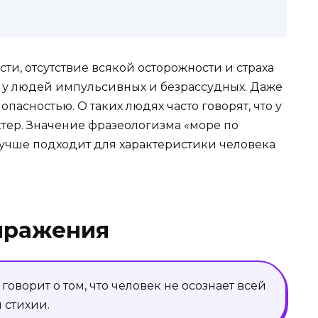
и, отсутствие всякой осторожности и страха
 у людей импульсивных и безрассудных. Даже
пасностью. О таких людях часто говорят, что у
ктер. Значение фразеологизма «море по
лучше подходит для характеристики человека
ыражения
оворит о том, что человек не осознает всей
 стихии.