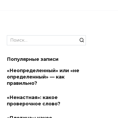
Search
for:
Популярные записи
«Неопределенный» или «не
определенный» — как
правильно?
«Ненастная»: какое
проверочное слово?
«Плотина»: какое