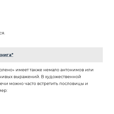
ся.
книга"
колено» имеет также немало антонимов или
чивых выражений. В художественной
ечи можно часто встретить пословицы и
мер: