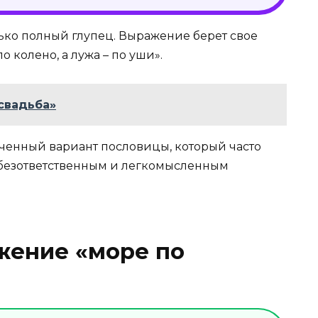
лько полный глупец. Выражение берет свое
 колено, а лужа – по уши».
свадьба»
ченный вариант пословицы, который часто
безответственным и легкомысленным
жение «море по