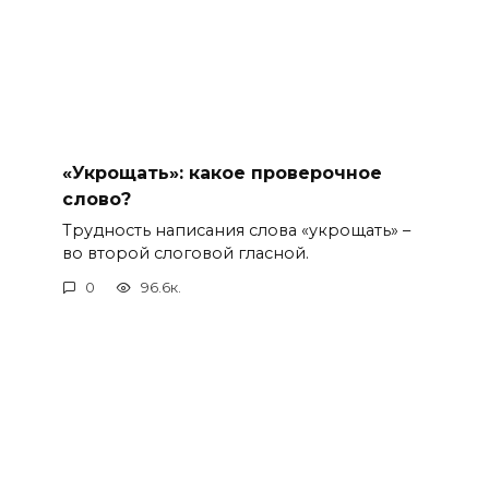
«Укрощать»: какое проверочное
слово?
Трудность написания слова «укрощать» –
во второй слоговой гласной.
0
96.6к.