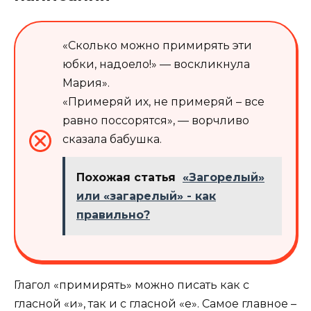
«Сколько можно примирять эти
юбки, надоело!» — воскликнула
Мария».
«Примеряй их, не примеряй – все
равно поссорятся», — ворчливо
сказала бабушка.
Похожая статья
«Загорелый»
или «загарелый» - как
правильно?
Глагол «примирять» можно писать как с
гласной «и», так и с гласной «е». Самое главное –