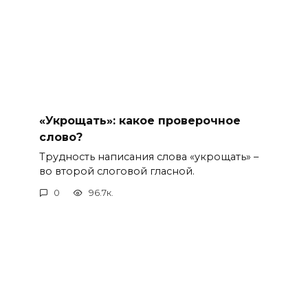
«Укрощать»: какое проверочное
слово?
Трудность написания слова «укрощать» –
во второй слоговой гласной.
0
96.7к.