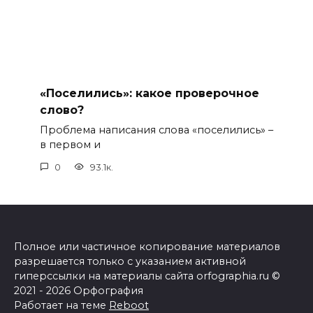
«Поселились»: какое проверочное
слово?
Проблема написания слова «поселились» –
в первом и
0
93.1к.
Полное или частичное копирование материалов
разрешается только с указанием активной
гиперссылки на материалы сайта orfographia.ru ©
2021 - 2026 Орфография
Работает на теме
Reboot