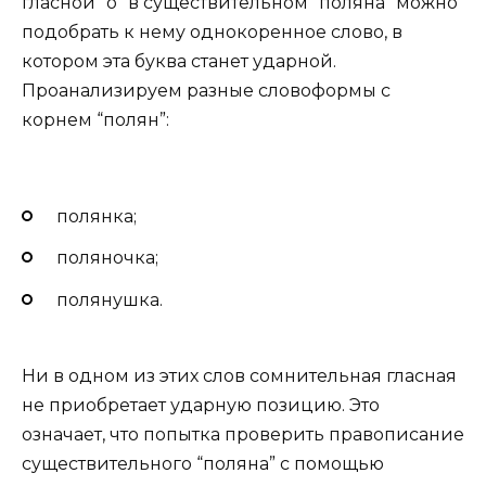
гласной “о” в существительном “поляна” можно
подобрать к нему однокоренное слово, в
котором эта буква станет ударной.
Проанализируем разные словоформы с
корнем “полян”:
полянка;
поляночка;
полянушка.
Ни в одном из этих слов сомнительная гласная
не приобретает ударную позицию. Это
означает, что попытка проверить правописание
существительного “поляна” с помощью