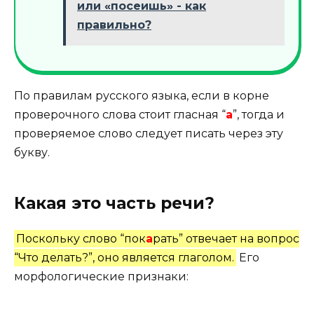
или «посеишь» - как
правильно?
По правилам русского языка, если в корне
проверочного слова стоит гласная “
а
”, тогда и
проверяемое слово следует писать через эту
букву.
Какая это часть речи?
Поскольку слово “пок
а
рать” отвечает на вопрос
“Что делать?”, оно является глаголом.
Его
морфологические признаки: