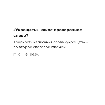
«Укрощать»: какое проверочное
слово?
Трудность написания слова «укрощать» –
во второй слоговой гласной.
0
96.6к.