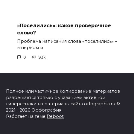
«Поселились»: какое проверочное
слово?
Проблема написания слова «поселились» –
в первом и
0
93к.
Полное или частичное копирование материалов
разрешается только с указанием активной
гиперссылки на материалы сайта orfographia.ru ©
2021 - 2026 Орфография
Работает на теме
Reboot