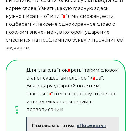
выяснить, что сомнительная буква находится в
корне слова. Узнать, какую гласную здесь
нужно писать (“о” или “
а
”), мы сможем, если
подберем к лексеме однокоренное слово с
похожим значением, в котором ударение
сместится на проблемную букву и прояснит ее
звучание.
Для глагола “пок
а
рать” таким словом
станет существительное “к
а
ра”.
Благодаря ударной позиции
гласная “
а
” в его корне звучит четко
и не вызывает сомнений в
правописании.
Похожая статья
«Посеешь»