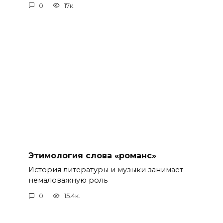
0
17к.
Этимология слова «романс»
История литературы и музыки занимает
немаловажную роль
0
15.4к.