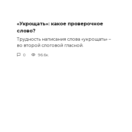
«Укрощать»: какое проверочное
слово?
Трудность написания слова «укрощать» –
во второй слоговой гласной.
0
96.6к.