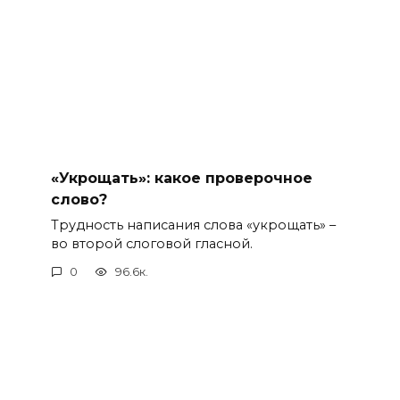
«Укрощать»: какое проверочное
слово?
Трудность написания слова «укрощать» –
во второй слоговой гласной.
0
96.6к.