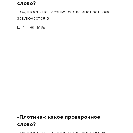
слово?
Трудность написания слова «ненастная»
заключается в
1
106к.
«Плотина»: какое проверочное
слово?
Трудность написания слова «плотина»