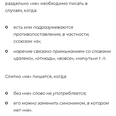
раздельно «не» необходимо писать в
случаях, когда:
есть или подразумеваются
противопоставления, в частности,
с
союзом
«
а
»;
наречие связано примыканием со словами
«
далеко
», «
отнюдь
», «
вовсе
», «
ничуть
»
и
т. п
.
Слитно «не» пишется, когда:
без «не» слово не употребляется;
его можно заменить синонимом, в котором
нет «не».