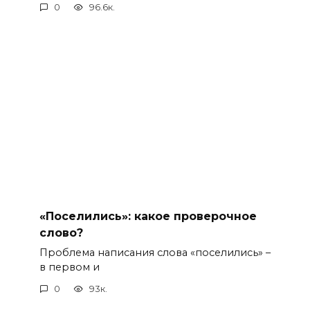
0
96.6к.
«Поселились»: какое проверочное
слово?
Проблема написания слова «поселились» –
в первом и
0
93к.