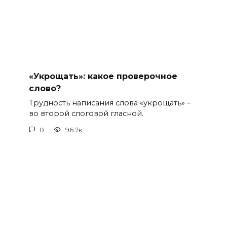
«Укрощать»: какое проверочное
слово?
Трудность написания слова «укрощать» –
во второй слоговой гласной.
0
96.7к.