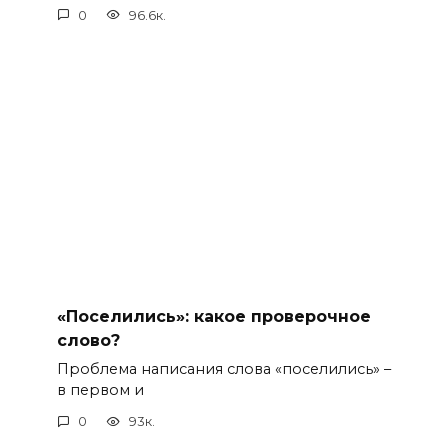
0
96.6к.
«Поселились»: какое проверочное
слово?
Проблема написания слова «поселились» –
в первом и
0
93к.