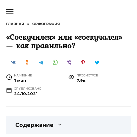
Перейти
к
содержанию
ГЛАВНАЯ
»
ОРФОГРАФИЯ
«Соскучился» или «соскучался»
— как правильно?
НА ЧТЕНИЕ
ПРОСМОТРОВ
1 мин
7.9к.
ОПУБЛИКОВАНО
24.10.2021
Содержание