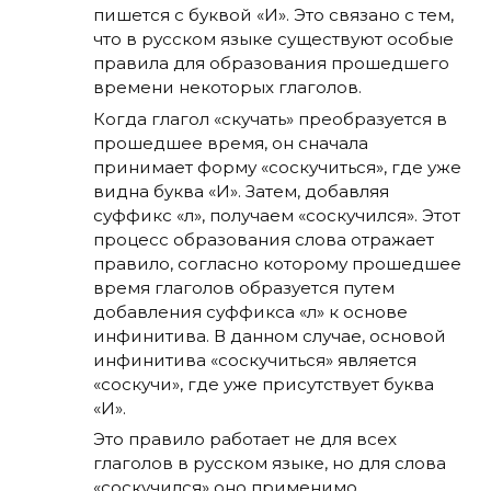
пишется с буквой «И». Это связано с тем,
что в русском языке существуют особые
правила для образования прошедшего
времени некоторых глаголов.
Когда глагол «скучать» преобразуется в
прошедшее время, он сначала
принимает форму «соскучиться», где уже
видна буква «И». Затем, добавляя
суффикс «л», получаем «соскучился». Этот
процесс образования слова отражает
правило, согласно которому прошедшее
время глаголов образуется путем
добавления суффикса «л» к основе
инфинитива. В данном случае, основой
инфинитива «соскучиться» является
«соскучи», где уже присутствует буква
«И».
Это правило работает не для всех
глаголов в русском языке, но для слова
«соскучился» оно применимо.