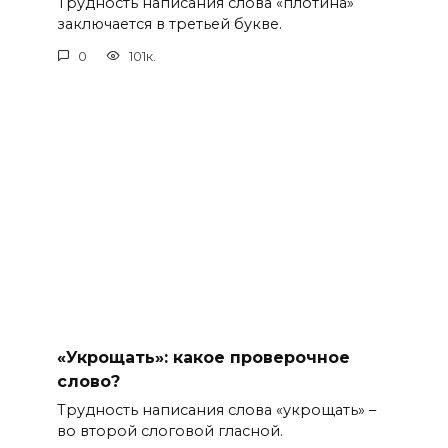
Трудность написания слова «плотина»
заключается в третьей букве.
0
101к.
«Укрощать»: какое проверочное
слово?
Трудность написания слова «укрощать» –
во второй слоговой гласной.