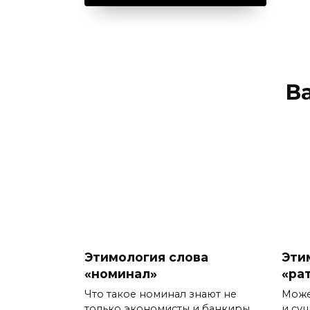
В
Этимология слова
Эти
«номинал»
«ра
Что такое номинал знают не
Може
только экономисты и банкиры
и су