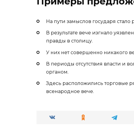
Примеры предлож
На пути замыслов государя стало 
В результате вече изгнало уязвле
правды в столицу.
У них нет совершенно никакого ве
В периоды отсутствия власти и 
органом.
Здесь расположились торговые р
всенародное вече.