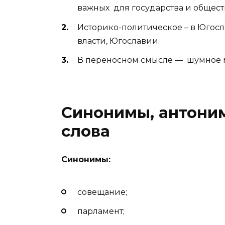
важных для государства и общест
Историко-политическое – в Югос
власти, Югославии.
В переносном смысле — шумное 
Синонимы, антони
слова
Синонимы:
совещание;
парламент;