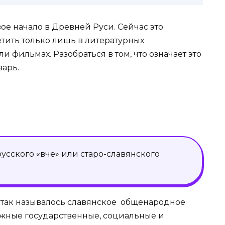
ое начало в Древней Руси. Сейчас это
тить только лишь в литературных
 фильмах. Разобраться в том, что означает это
варь.
сского «вѣче» или старо-славянского
 так называлось славянское общенародное
ажные государственные, социальные и