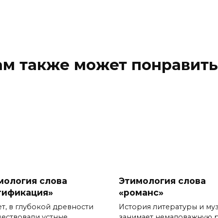
ам также может понравить
мология слова
Этимология слова
тификация»
«романс»
т, в глубокой древности
История литературы и му
ществовали устные
занимает немаловажную 