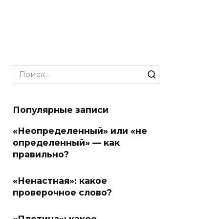
Search
for:
Популярные записи
«Неопределенный» или «не
определенный» — как
правильно?
«Ненастная»: какое
проверочное слово?
«Плотина»: какое