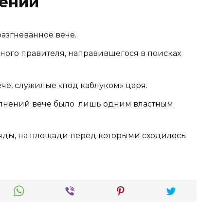
ений
разгневанное вече.
нного правителя, направившегося в поисках
че, служилые «под каблуком» царя.
волнений вече было лишь одним властным
яды, на площади перед которыми сходилось