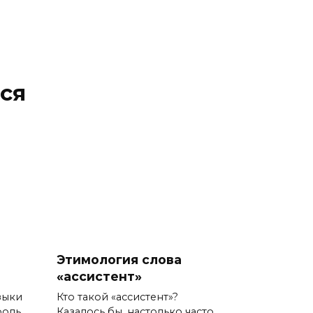
ся
Этимология слова
«ассистент»
зыки
Кто такой «ассистент»?
роль
Казалось бы, настолько часто