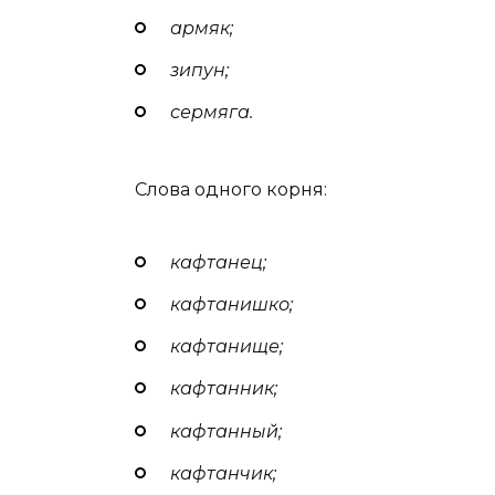
армяк;
зипун;
сермяга.
Слова одного корня:
кафтанец;
кафтанишко;
кафтанище;
кафтанник;
кафтанный;
кафтанчик;