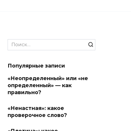
Search
for:
Популярные записи
«Неопределенный» или «не
определенный» — как
правильно?
«Ненастная»: какое
проверочное слово?
«Плотина»: какое