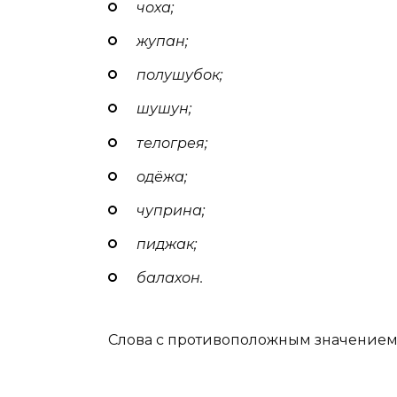
чоха;
жупан;
полушубок;
шушун;
телогрея;
одёжа;
чуприна;
пиджак;
балахон.
Слова с противоположным значением