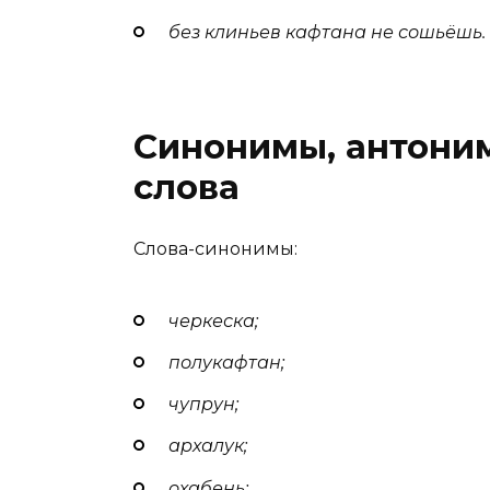
без клиньев кафтана не сошьёшь.
Синонимы, антони
слова
Слова-синонимы:
черкеска;
полукафтан
;
чупрун;
архалук;
охабень;