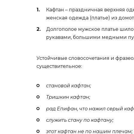
Кафтан – праздничная верхняя од
женская одежда (платье) из домот
Долгополое мужское платье шило
рукавами, большими медными пу
Устойчивые словосочетания и фразеол
существительное:
становой кафтан;
Тришкин кафтан
;
рад Епифан, что нажил серый каф
служить стану по кафтану;
этот кафтан не по нашим плечам;