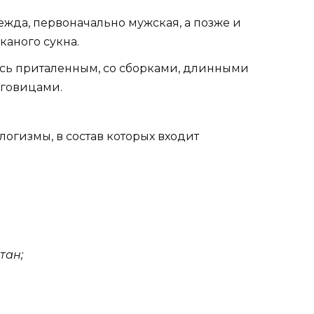
ежда, первоначально мужская, а позже и
каного сукна.
сь приталенным, со сборками, длинными
говицами.
огизмы, в состав которых входит
тан;