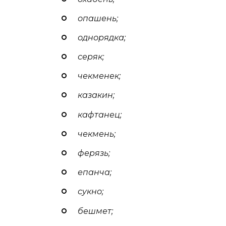
опашень;
однорядка;
серяк;
чекменек;
казакин;
кафтанец;
чекмень;
ферязь;
епанча;
сукно;
бешмет;