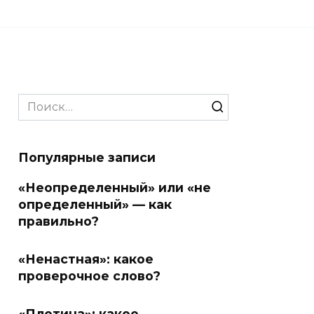
Search
for:
Популярные записи
«Неопределенный» или «не
определенный» — как
правильно?
«Ненастная»: какое
проверочное слово?
«Плотина»: какое