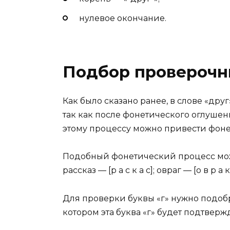
нулевое окончание.
Подбор проверочны
Как было сказано ранее, в слове «дру
так как после фонетического оглушени
этому процессу можно привести фонет
Подобный фонетический процесс можн
рассказ — [р а с к а с]; овраг — [о в р а к]
Для проверки буквы «г» нужно подоб
котором эта буква «г» будет подтверж