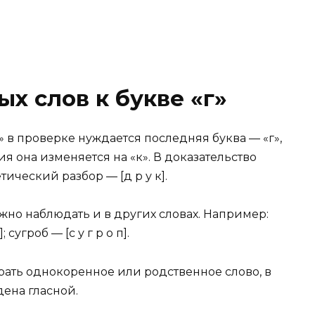
х слов к букве «г»
г» в проверке нуждается последняя буква — «г»,
я она изменяется на «к». В доказательство
ический разбор — [д р у к].
о наблюдать и в других словах. Например:
; сугроб — [с у г р о п].
рать однокоренное или родственное слово, в
дена гласной.