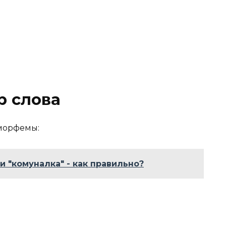
 слова
 морфемы:
и "комуналка" - как правильно?