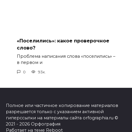
«Поселились»: какое проверочное
слово?
Проблема написания слова «поселились» –
в первом и
0
93к.
Полное или частичное копирование материалов
разрешается только с указанием активной
гиперссылки на материалы сайта orfographia.ru ©
2021 - 2026 Орфография
Работает на теме
Reboot