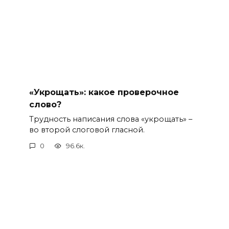
«Укрощать»: какое проверочное
слово?
Трудность написания слова «укрощать» –
во второй слоговой гласной.
0
96.6к.