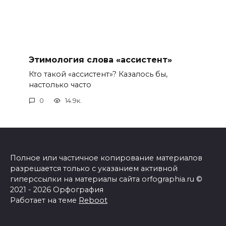
Этимология слова «ассистент»
Кто такой «ассистент»? Казалось бы,
настолько часто
0
14.9к.
Полное или частичное копирование материалов
разрешается только с указанием активной
гиперссылки на материалы сайта orfographia.ru ©
2021 - 2026 Орфография
Работает на теме
Reboot