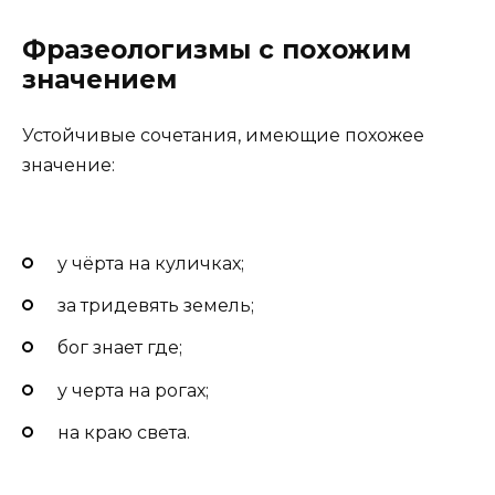
Фразеологизмы с похожим
значением
Устойчивые сочетания, имеющие похожее
значение:
у чёрта на куличках;
за тридевять земель;
бог знает где;
у черта на рогах;
на краю света.