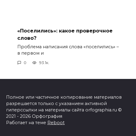
«Поселились»: какое проверочное
слово?
Проблема написания слова «поселились» –
в первом и
0
93.1к.
Полное или частичное копирование материалов
разрешается только с указанием активной
гиперссылки на материалы сайта orfographia.ru ©
2021 - 2026 Орфография
Работает на теме
Reboot