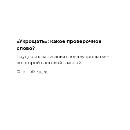
«Укрощать»: какое проверочное
слово?
Трудность написания слова «укрощать» –
во второй слоговой гласной.
0
96.7к.