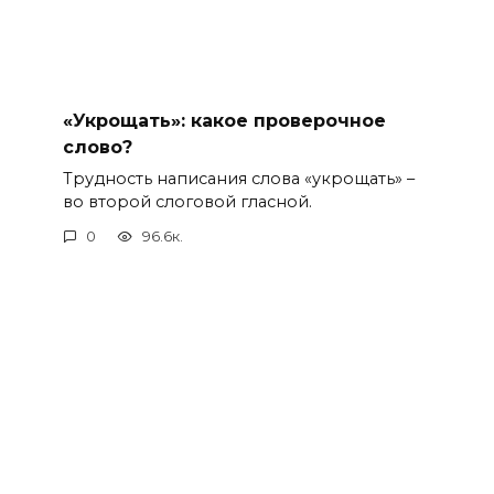
«Укрощать»: какое проверочное
слово?
Трудность написания слова «укрощать» –
во второй слоговой гласной.
0
96.6к.