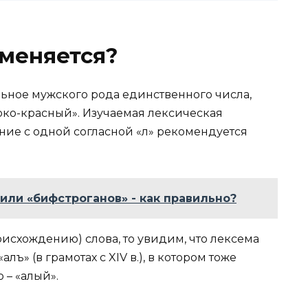
меняется?
льное мужского рода единственного числа,
рко-красный». Изучаемая лексическая
ние с одной согласной «л» рекомендуется
или «бифстроганов» - как правильно?
исхождению) слова, то увидим, что лексема
лъ» (в грамотах с XIV в.), в котором тоже
 – «алый».