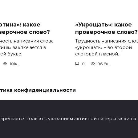
отина»: какое
«Укрощать»: какое
верочное слово?
проверочное слово?
ность написания слова
Трудность написания сло
тина» заключается в
«укрощать» – во второй
ей букве.
слоговой гласной.
101к.
0
96.6к.
тика конфиденциальности
ешается только с указанием активной гиперссылки на мат