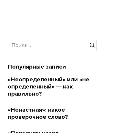
Search
for:
Популярные записи
«Неопределенный» или «не
определенный» — как
правильно?
«Ненастная»: какое
проверочное слово?
«Плотина»: какое