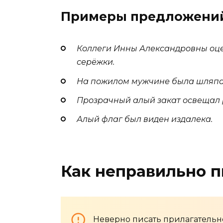
Примеры предложени
Коллеги Инны Александровны оц
серёжки.
На пожилом мужчине была шляпа
Прозрачный алый закат освещал р
Алый флаг был виден издалека.
Как неправильно п
Неверно писать прилагательно