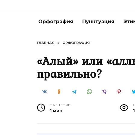
Перейти
к
содержанию
Орфография
Пунктуация
Эти
ГЛАВНАЯ
»
ОРФОГРАФИЯ
«Алый» или «алл
правильно?
НА ЧТЕНИЕ
1 мин
1