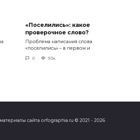
«Поселились»: какое
проверочное слово?
ва
Проблема написания слова
«поселились» – в первом и
0
93к.
ериалы сайта orfographia.ru © 2021 - 2026