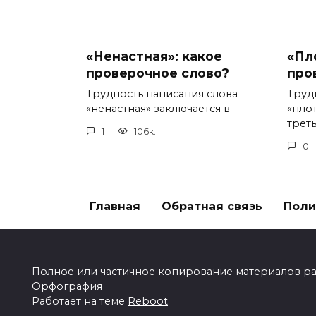
«Ненастная»: какое
«Пл
проверочное слово?
про
Трудность написания слова
Труд
«ненастная» заключается в
«пло
треть
1
106к.
0
Главная
Обратная связь
Поли
Полное или частичное копирование материалов разр
Орфография
Работает на теме
Reboot