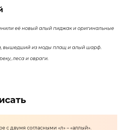
й
енили её новый алый пиджак и оригинальные
, вышедший из моды плащ и алый шарф.
еку, леса и овраги.
исать
е с двумя согласными «л» – «аллый».