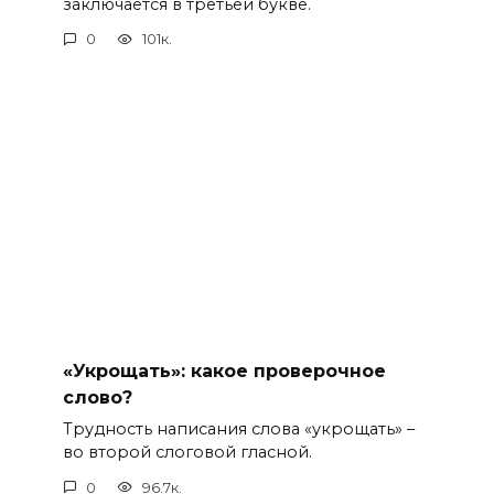
заключается в третьей букве.
0
101к.
«Укрощать»: какое проверочное
слово?
Трудность написания слова «укрощать» –
во второй слоговой гласной.
0
96.7к.