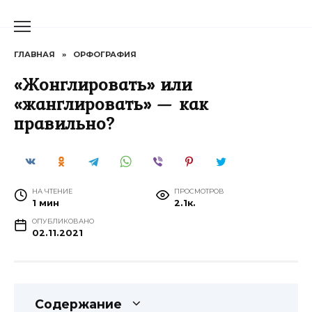
Перейти
к
содержанию
ГЛАВНАЯ
»
ОРФОГРАФИЯ
«Жонглировать» или
«жанглировать» — как
правильно?
НА ЧТЕНИЕ
ПРОСМОТРОВ
1 мин
2.1к.
ОПУБЛИКОВАНО
02.11.2021
Содержание