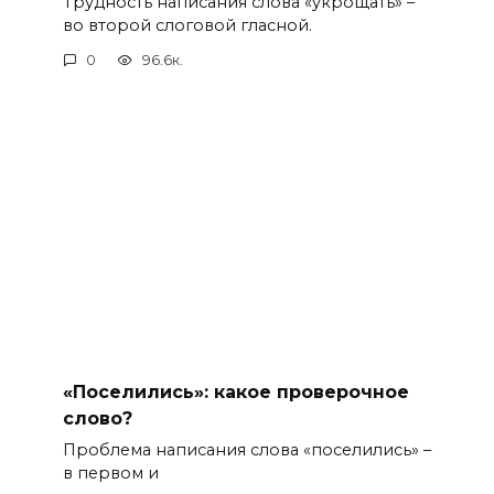
Трудность написания слова «укрощать» –
во второй слоговой гласной.
0
96.6к.
«Поселились»: какое проверочное
слово?
Проблема написания слова «поселились» –
в первом и