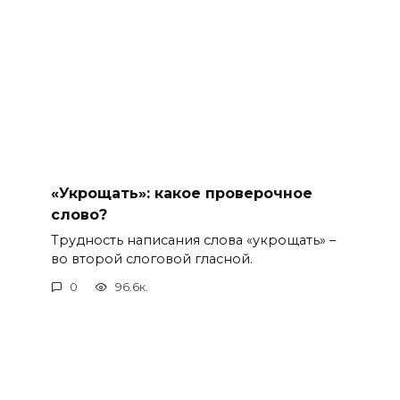
«Укрощать»: какое проверочное
слово?
Трудность написания слова «укрощать» –
во второй слоговой гласной.
0
96.6к.