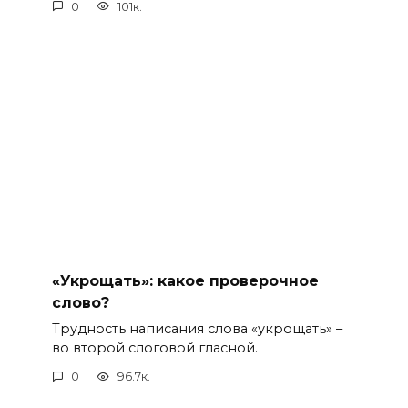
0
101к.
«Укрощать»: какое проверочное
слово?
Трудность написания слова «укрощать» –
во второй слоговой гласной.
0
96.7к.