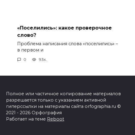
«Поселились»: какое проверочное
слово?
Проблема написания слова «поселились» –
в первом и
0
93к.
Полное или частичное копирование материалов
разрешается только с указанием активной
гиперссылки на материалы сайта orfographia.ru ©
2021 - 2026 Орфография
Работает на теме
Reboot