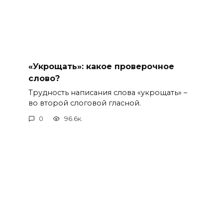
«Укрощать»: какое проверочное
слово?
Трудность написания слова «укрощать» –
во второй слоговой гласной.
0
96.6к.