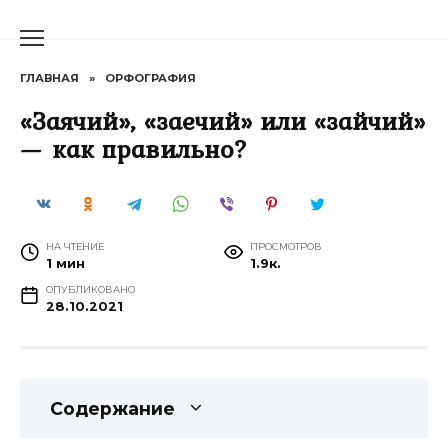
Перейти
к
содержанию
ГЛАВНАЯ
»
ОРФОГРАФИЯ
«Заячий», «заечий» или «зайчий»
— как правильно?
НА ЧТЕНИЕ
ПРОСМОТРОВ
1 мин
1.9к.
ОПУБЛИКОВАНО
28.10.2021
Содержание