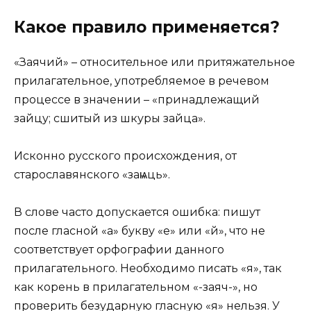
Какое правило применяется?
«Заячий» – относительное или притяжательное
прилагательное, употребляемое в речевом
процессе в значении – «принадлежащий
зайцу; сшитый из шкуры зайца».
Исконно русского происхождения, от
старославянского «заѩць».
В слове часто допускается ошибка: пишут
после гласной «а» букву «е» или «й», что не
соответствует орфографии данного
прилагательного. Необходимо писать «я», так
как корень в прилагательном «-заяч-», но
проверить безударную гласную «я» нельзя. У