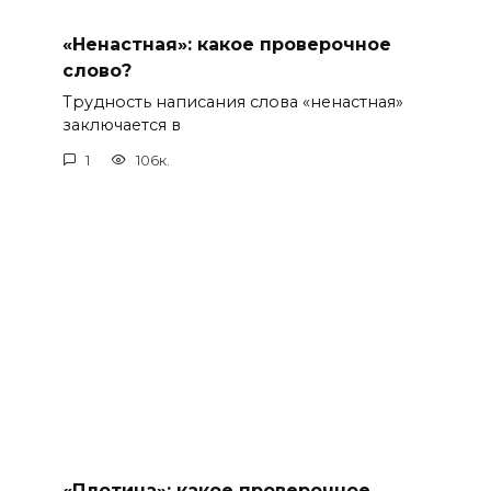
«Ненастная»: какое проверочное
слово?
Трудность написания слова «ненастная»
заключается в
1
106к.
«Плотина»: какое проверочное