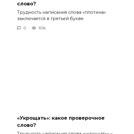
слово?
Трудность написания слова «плотина»
заключается в третьей букве.
0
101к.
«Укрощать»: какое проверочное
слово?
Трудность написания слова «укрощать» –