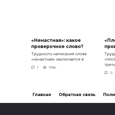
«Ненастная»: какое
«Пл
проверочное слово?
про
Трудность написания слова
Труд
«ненастная» заключается в
«пло
треть
1
106к.
0
Главная
Обратная связь
Поли