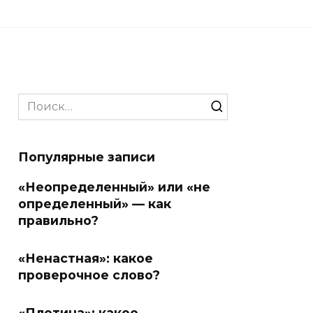
Search
for:
Популярные записи
«Неопределенный» или «не
определенный» — как
правильно?
«Ненастная»: какое
проверочное слово?
«Плотина»: какое