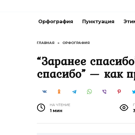
Перейти
к
содержанию
Орфография
Пунктуация
Эти
ГЛАВНАЯ
»
ОРФОГРАФИЯ
“Заранее спасибо
спасибо” — как 
НА ЧТЕНИЕ
1 мин