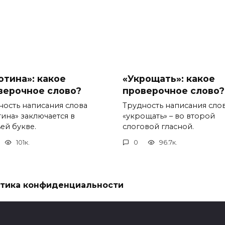
отина»: какое
«Укрощать»: какое
верочное слово?
проверочное слово?
ность написания слова
Трудность написания сло
тина» заключается в
«укрощать» – во второй
ей букве.
слоговой гласной.
101к.
0
96.7к.
тика конфиденциальности