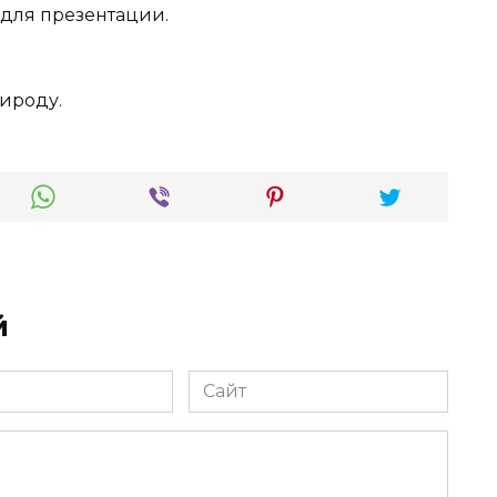
 для презентации.
рироду.
й
Сайт