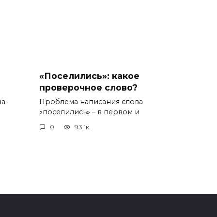
«Поселились»: какое
проверочное слово?
ва
Проблема написания слова
«поселились» – в первом и
0
93.1к.