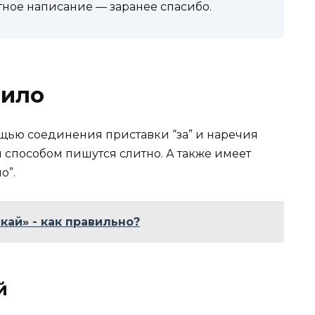
тное написание — заранее спасибо.
вило
ощью соединения приставки “за” и наречия
м способом пишутся слитно. А также имеет
о”.
кай» - как правильно?
й