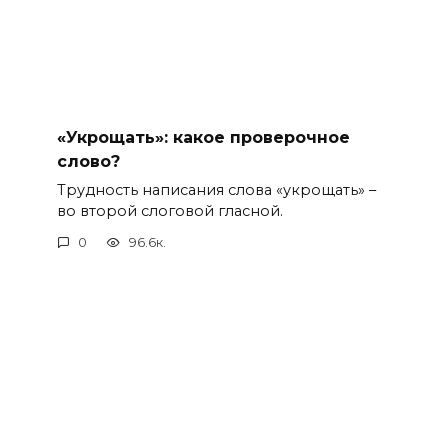
«Укрощать»: какое проверочное
слово?
Трудность написания слова «укрощать» –
во второй слоговой гласной.
0
96.6к.