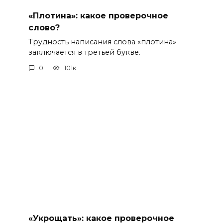
«Плотина»: какое проверочное
слово?
Трудность написания слова «плотина»
заключается в третьей букве.
0
101к.
«Укрощать»: какое проверочное