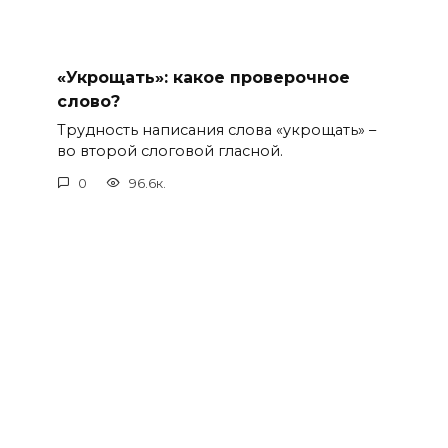
«Укрощать»: какое проверочное
слово?
Трудность написания слова «укрощать» –
во второй слоговой гласной.
0
96.6к.