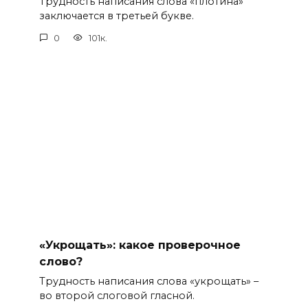
Трудность написания слова «плотина»
заключается в третьей букве.
0
101к.
«Укрощать»: какое проверочное
слово?
Трудность написания слова «укрощать» –
во второй слоговой гласной.