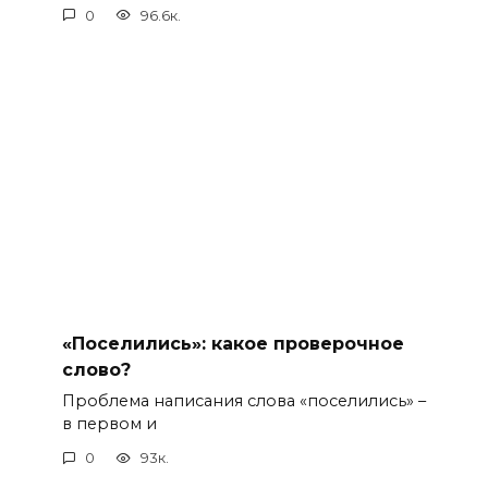
0
96.6к.
«Поселились»: какое проверочное
слово?
Проблема написания слова «поселились» –
в первом и
0
93к.